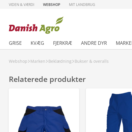
VIDEN & VÆRDI
WEBSHOP
MIT LANDBRUG
GRISE
KVÆG
FJERKRÆ
ANDRE DYR
MARKE
Webshop
Marken
Beklædning
Bukser & overalls
Relaterede produkter