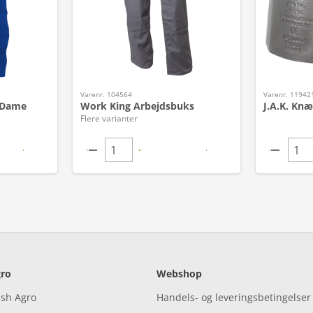
Varenr. 104564
Varenr. 11942
 Dame
Work King Arbejdsbuks
J.A.K. Knæ
Flere varianter
ro
Webshop
ish Agro
Handels- og leveringsbetingelser