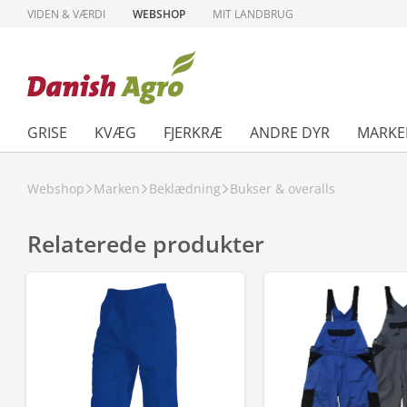
VIDEN & VÆRDI
WEBSHOP
MIT LANDBRUG
GRISE
KVÆG
FJERKRÆ
ANDRE DYR
MARKE
Webshop
Marken
Beklædning
Bukser & overalls
Relaterede produkter