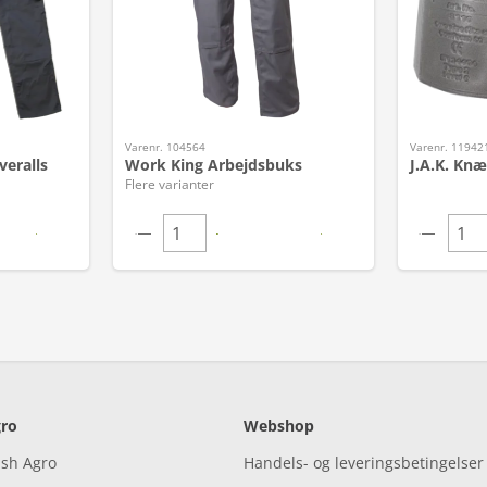
Varenr. 104564
Varenr. 11942
veralls
Work King Arbejdsbuks
J.A.K. Knæ
Flere varianter
ro
Webshop
ish Agro
Handels- og leveringsbetingelser