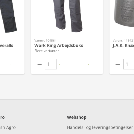
Varenr. 104564
Varenr. 11942
veralls
Work King Arbejdsbuks
J.A.K. Knæ
Flere varianter
ro
Webshop
ish Agro
Handels- og leveringsbetingelser