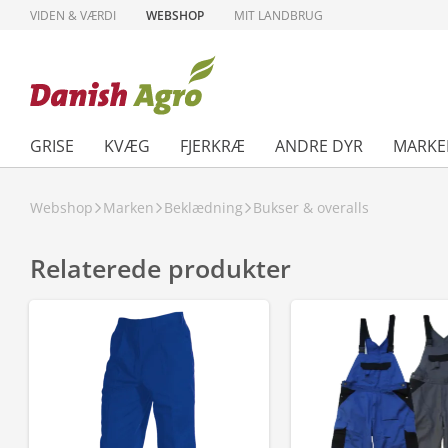
VIDEN & VÆRDI
WEBSHOP
MIT LANDBRUG
GRISE
KVÆG
FJERKRÆ
ANDRE DYR
MARKE
Webshop
Marken
Beklædning
Bukser & overalls
Relaterede produkter