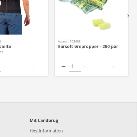
5
Varenr. 103488
bælte
Earsoft ørepropper - 250 par
er
Mit Landbrug
Høstinformation