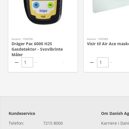
Varenr. 106098
Varenr. 106985
Dräger Pac 6000 H2S
Visir til Air Ace mask
Gasdetektor - Svovlbrinte
Måler
Kundeservice
Om Danish Ag
Telefon:
7215 8000
Karriere i Dan