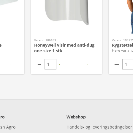
Varenr. 106183
Varenr. 10322
e
Honeywell visir med anti-dug
Rygstøtte
one-size 1 stk.
Flere variant
ro
Webshop
ish Agro
Handels- og leveringsbetingelser