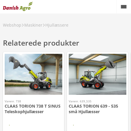
Webshop
Maskiner
Hjullæssere
Relaterede produkter
Varenr. 738
Varenr. 639_535
CLAAS TORION 738 T SINUS
CLAAS TORION 639 - 535
Teleskophjullæsser
små Hjullæsser
Læs mere
Læs mere