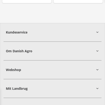
Kundeservice
7215 8000
Om Danish Agro
Webshop
Mit Landbrug
Danish
Alle priser er i DKK ekskl. moms
Agro
sælger
både