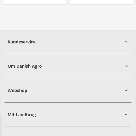
Kundeservice
7215 8000
Om Danish Agro
Webshop
Mit Landbrug
Danish
Alle priser er i DKK ekskl. moms
Agro
sælger
både