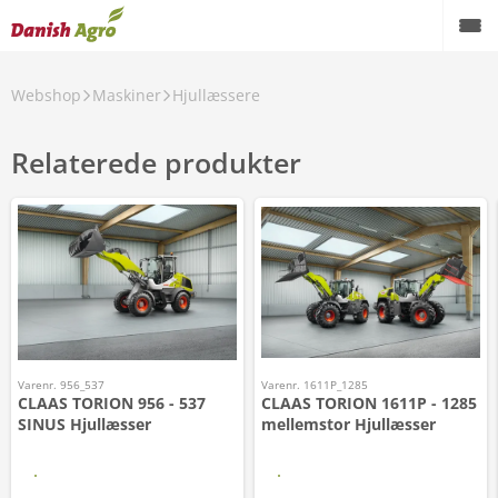
Webshop
Maskiner
Hjullæssere
Relaterede produkter
Varenr. 956_537
Varenr. 1611P_1285
CLAAS TORION 956 - 537
CLAAS TORION 1611P - 1285
SINUS Hjullæsser
mellemstor Hjullæsser
Læs mere
Læs mere