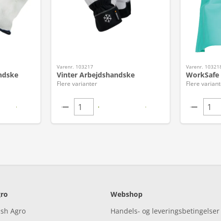
Varenr. 103217
Varenr. 10321
ndske
Vinter Arbejdshandske
WorkSafe 
Flere varianter
Flere variant
ro
Webshop
ish Agro
Handels- og leveringsbetingelser