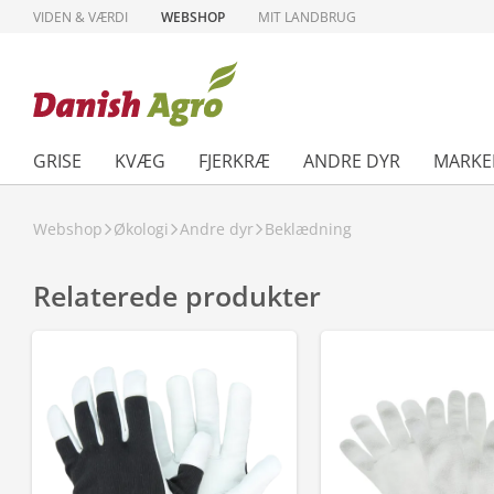
VIDEN & VÆRDI
WEBSHOP
MIT LANDBRUG
GRISE
KVÆG
FJERKRÆ
ANDRE DYR
MARKE
Webshop
Økologi
Andre dyr
Beklædning
Relaterede produkter