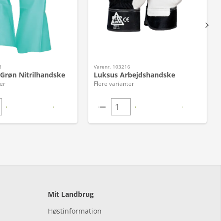
8
Varenr. 103216
Grøn Nitrilhandske
Luksus Arbejdshandske
er
Flere varianter
Mit Landbrug
Høstinformation