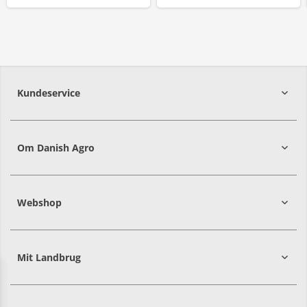
Kundeservice
7215 8000
Om Danish Agro
Webshop
Mit Landbrug
Danish
Alle priser er i DKK ekskl. moms
Agro
sælger
både