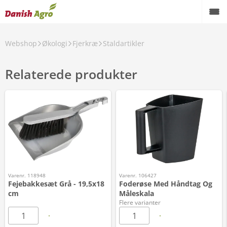
Webshop
Økologi
Fjerkræ
Staldartikler
Relaterede produkter
Varenr. 118948
Varenr. 106427
Fejebakkesæt Grå - 19,5x18
Foderøse Med Håndtag Og
cm
Måleskala
Flere varianter