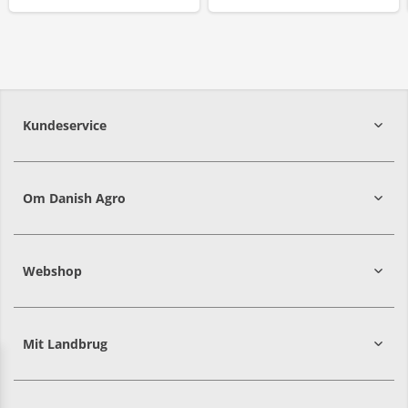
Kundeservice
7215 8000
Om Danish Agro
Webshop
Mit Landbrug
Danish
Alle priser er i DKK ekskl. moms
Agro
sælger
både