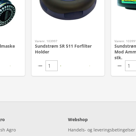
Varenr. 103997
Varenr. 10399
lmaske
Sundstrøm SR 511 Forfilter
Sundstrøm
Holder
Mod Ammo
stk.
ro
Webshop
ish Agro
Handels- og leveringsbetingelser