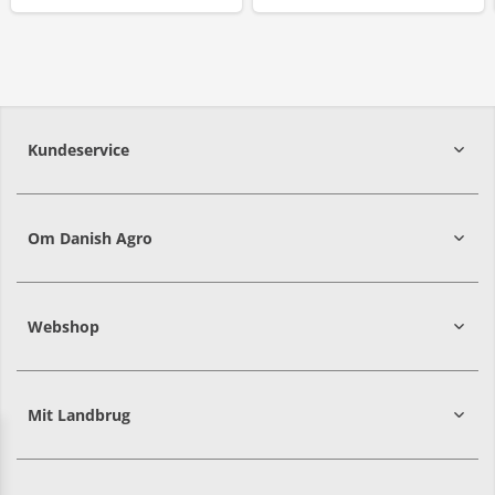
Kundeservice
7215 8000
Om Danish Agro
Webshop
Mit Landbrug
Danish
Alle priser er i DKK ekskl. moms
Agro
sælger
både